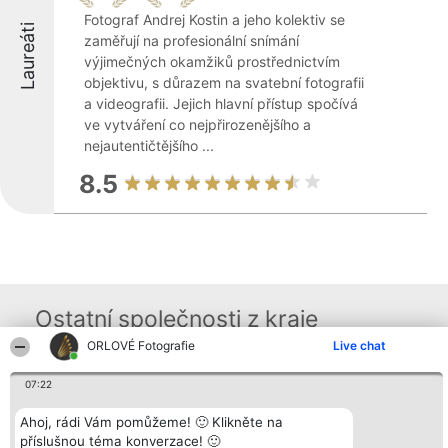
Fotograf Andrej Kostin a jeho kolektiv se
Laureáti
zaměřují na profesionální snímání
výjimečných okamžiků prostřednictvím
objektivu, s důrazem na svatební fotografii
a videografii. Jejich hlavní přístup spočívá
ve vytváření co nejpřirozenějšího a
nejautentičtějšího ...
8.5
Ostatní společnosti z kraje
ORLOVÉ Fotografie
Live chat
Organizátor hlasování
07:22
Plebiscyt
Kontakt
Bright Side Solutions sp. z o.
Vítězové
Kontakt
o. sp. k.
Seznam všech
Ahoj, rádi Vám pomůžeme! 🙂 Klikněte na
ul. Ruska 22
laureátů
příslušnou téma konverzace! 🙂
Wrocław 50-079
Zásady