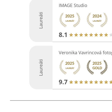
IMAGE Studio
Laureáti
8.1
Veronika Vavrincová foto
Laureáti
9.7