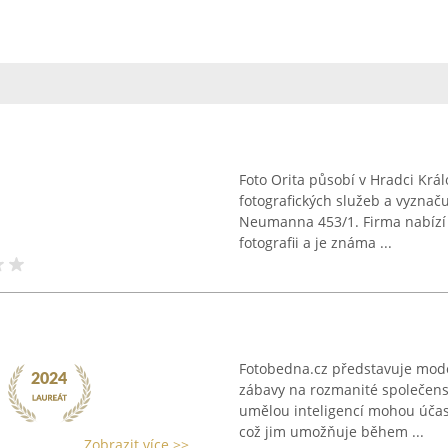
Foto Orita působí v Hradci Král
fotografických služeb a vyznaču
Neumanna 453/1. Firma nabízí ši
fotografii a je známa ...
Fotobedna.cz představuje moder
zábavy na rozmanité společensk
umělou inteligencí mohou účas
což jim umožňuje během ...
Zobrazit více >>