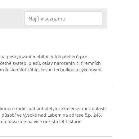
 na poskytování mobilních fotoateliérů pro
četně svateb, plesů, oslav narozenin či firemních
profesionální zábleskovou technikou a výkonnými
dinnou tradicí a dlouholetými zkušenostmi v oblasti
3 působí ve Vysoké nad Labem na adrese č.p. 245.
žeb navazuje na více než sto let historie