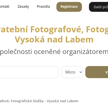
ontakt
Zásady
Pravidla
Registrace
Další pr
vatební Fotografové, Fotog
Vysoká nad Labem
 společnosti oceněné organizátorem
V
rafové, Fotografické Služby - Vysoká nad Labem