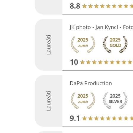
8.8
JK photo - Jan Kyncl - Fot
Laureáti
10
DaPa Production
Laureáti
9.1