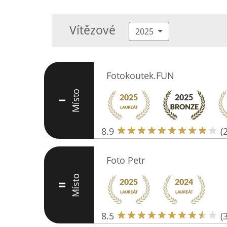
Vítězové
2025
Fotokoutek.FUN
Místo
I
8.9
(
Foto Petr
Místo
II
8.5
(