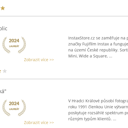
blic
InstaxStore.cz se zaměřuje na 
značky Fujifilm Instax a funguj
na území České republiky. Sort
Mini, Wide a Square, ...
Zobrazit více >>
ká"
V Hradci Králové působí fotogra
roku 1991 členkou Unie výtvarn
poskytuje rozsáhlé spektrum pr
různým typům klientů. ...
Zobrazit více >>