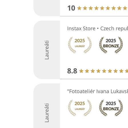
10
Instax Store • Czech repu
Laureáti
8.8
"Fotoateliér Ivana Lukavs
Laureáti