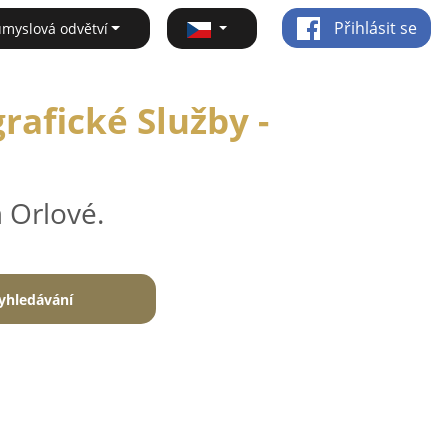
Přihlásit se
ůmyslová odvětví
rafické Služby -
 Orlové.
yhledávání