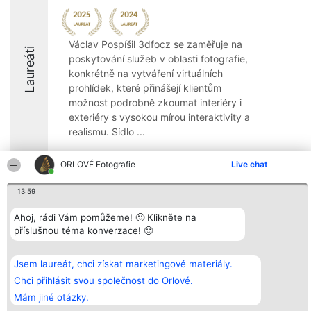
Václav Pospíšil 3dfocz se zaměřuje na
Laureáti
poskytování služeb v oblasti fotografie,
konkrétně na vytváření virtuálních
prohlídek, které přinášejí klientům
možnost podrobně zkoumat interiéry i
exteriéry s vysokou mírou interaktivity a
realismu. Sídlo ...
8.7
ORLOVÉ Fotografie
Live chat
13:59
Organizátor hlasování
Plebiscyt
Kontakt
Ahoj, rádi Vám pomůžeme! 🙂 Klikněte na
Bright Side Solutions sp. z o.
Vítězové
Kontakt
o. sp. k.
Seznam všech
příslušnou téma konverzace! 🙂
ul. Ruska 22
laureátů
Wrocław 50-079
Zásady
KRS 0000749100 | Regon
Pravidla
Jsem laureát, chci získat marketingové materiály.
381313360 | NIP 8943132676
Zásady
Chci přihlásit svou společnost do Orlové.
ochrany
osobních údajů
Mám jiné otázky.