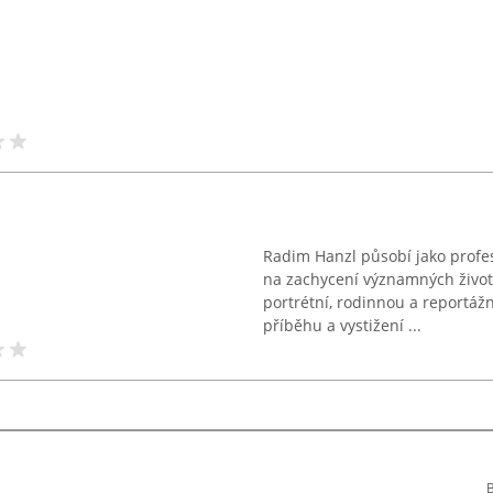
Radim Hanzl působí jako profes
na zachycení významných životn
portrétní, rodinnou a reportážn
příběhu a vystižení ...
B