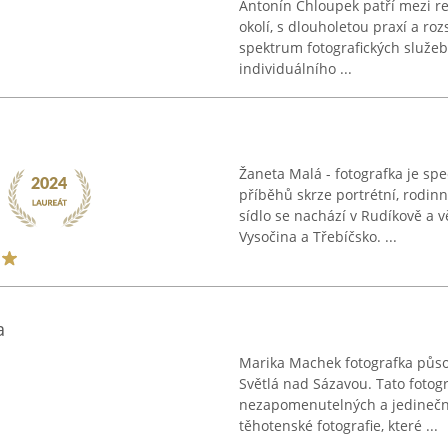
Antonín Chloupek patří mezi res
okolí, s dlouholetou praxí a ro
spektrum fotografických služeb,
individuálního ...
Žaneta Malá - fotografka je sp
příběhů skrze portrétní, rodinn
sídlo se nachází v Rudíkově a
Vysočina a Třebíčsko. ...
a
Marika Machek fotografka půso
Světlá nad Sázavou. Tato fotog
nezapomenutelných a jedinečnýc
těhotenské fotografie, které ...