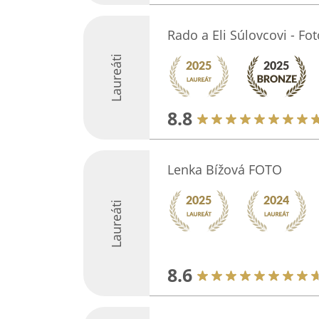
Rado a Eli Súlovcovi - Fot
Laureáti
8.8
Lenka Bížová FOTO
Laureáti
8.6