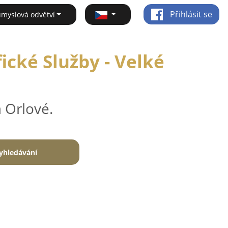
Přihlásit se
ůmyslová odvětví
ické Služby - Velké
 Orlové.
yhledávání