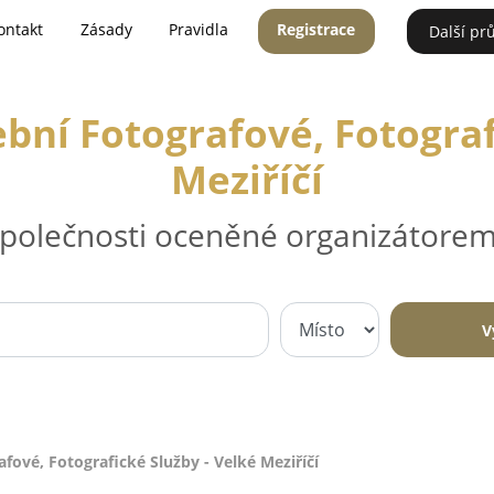
ontakt
Zásady
Pravidla
Registrace
Další pr
ební Fotografové, Fotograf
Meziříčí
 společnosti oceněné organizátorem
V
afové, Fotografické Služby - Velké Meziříčí