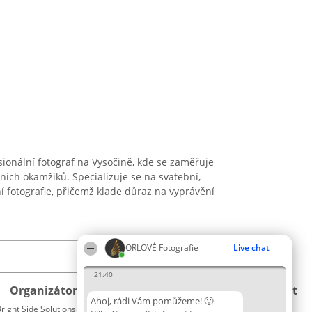
ionální fotograf na Vysočině, kde se zaměřuje
ích okamžiků. Specializuje se na svatební,
í fotografie, přičemž klade důraz na vyprávění
ORLOVÉ Fotografie
Live chat
21:40
Organizátor hlasování
Plebiscyt
Kontakt
Ahoj, rádi Vám pomůžeme! 🙂
right Side Solutions sp. z o. o. sp. k.
Vítězové
Kontakt