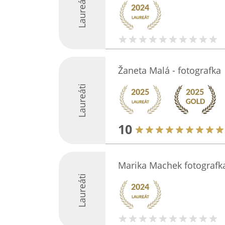
Laureáti
Žaneta Malá - fotografka
Laureáti
10
Marika Machek fotografk
Laureáti