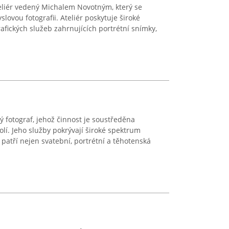
ateliér vedený Michalem Novotným, který se
lovou fotografii. Ateliér poskytuje široké
rafických služeb zahrnujících portrétní snímky,
ý fotograf, jehož činnost je soustředěna
lí. Jeho služby pokrývají široké spektrum
 patří nejen svatební, portrétní a těhotenská