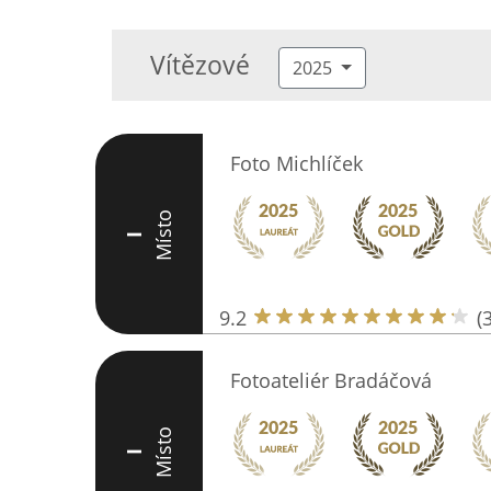
Vítězové
2025
Foto Michlíček
Místo
I
9.2
(
Fotoateliér Bradáčová
Místo
I