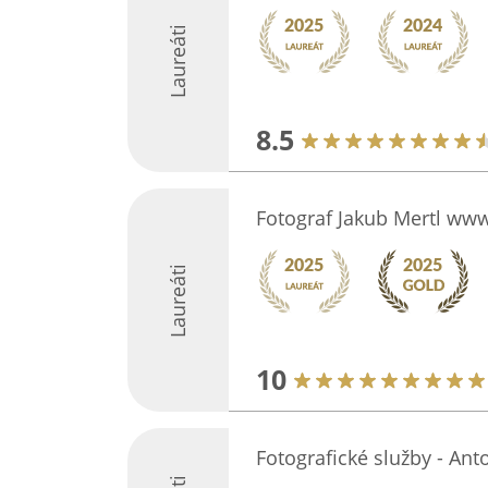
Laureáti
8.5
Fotograf Jakub Mertl www
Laureáti
10
Fotografické služby - An