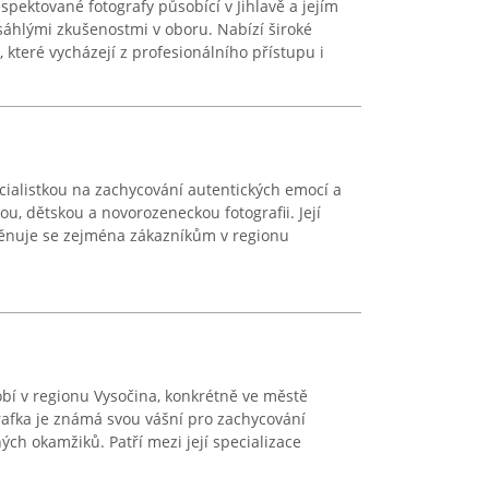
pektované fotografy působící v Jihlavě a jejím
zsáhlými zkušenostmi v oboru. Nabízí široké
 které vycházejí z profesionálního přístupu i
ecialistkou na zachycování autentických emocí a
ou, dětskou a novorozeneckou fotografii. Její
 věnuje se zejména zákazníkům v regionu
bí v regionu Vysočina, konkrétně ve městě
rafka je známá svou vášní pro zachycování
h okamžiků. Patří mezi její specializace