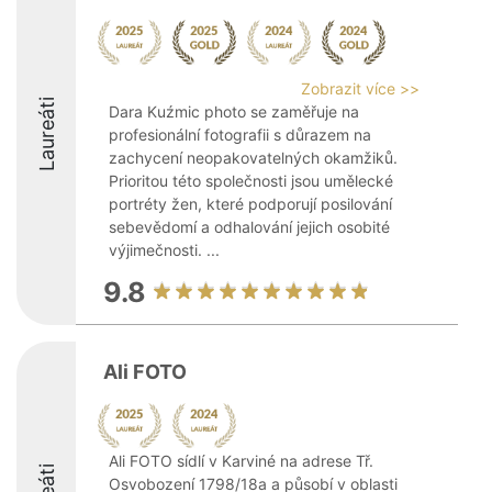
Zobrazit více >>
Laureáti
Dara Kuźmic photo se zaměřuje na
profesionální fotografii s důrazem na
zachycení neopakovatelných okamžiků.
Prioritou této společnosti jsou umělecké
portréty žen, které podporují posilování
sebevědomí a odhalování jejich osobité
výjimečnosti. ...
9.8
Ali FOTO
Ali FOTO sídlí v Karviné na adrese Tř.
Osvobození 1798/18a a působí v oblasti