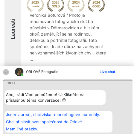
Veronika Boturová / Photo je
Laureáti
renomovaná fotografická služba
působící v Dětmarovicích a blízkém
okolí, zaměřující se na rodinnou,
dětskou a portrétní fotografii. Tato
společnost klade důraz na zachycení
nejvýznamnějších životních chvil, které
...
9.7
ORLOVÉ Fotografie
Live chat
10:43
Organizátor hlasování
Plebiscyt
Kontakt
Ahoj, rádi Vám pomůžeme! 🙂 Klikněte na
Bright Side Solutions sp. z o.
Vítězové
Kontakt
příslušnou téma konverzace! 🙂
o. sp. k.
Seznam všech
ul. Ruska 22
laureátů
Wrocław 50-079
Zásady
KRS 0000749100 | Regon
Pravidla
Jsem laureát, chci získat marketingové materiály.
381313360 | NIP 8943132676
Zásady
Chci přihlásit svou společnost do Orlové.
ochrany
osobních údajů
Mám jiné otázky.