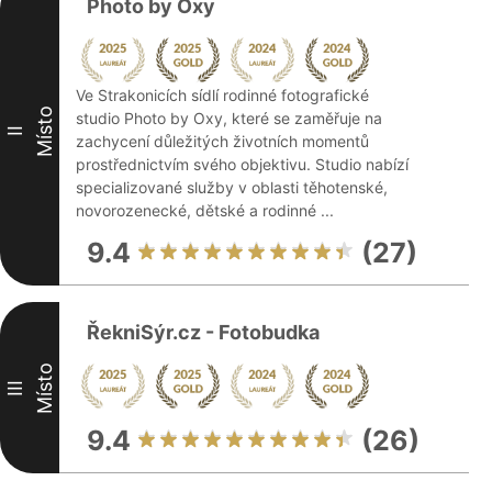
Photo by Oxy
Ve Strakonicích sídlí rodinné fotografické
Místo
studio Photo by Oxy, které se zaměřuje na
II
zachycení důležitých životních momentů
prostřednictvím svého objektivu. Studio nabízí
specializované služby v oblasti těhotenské,
novorozenecké, dětské a rodinné ...
9.4
(27)
ŘekniSýr.cz - Fotobudka
Místo
III
9.4
(26)