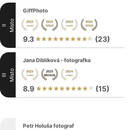
GiffPhoto
Místo
II
9.3
(23)
Jana Diblíková - fotografka
Místo
III
8.9
(15)
Petr Holuša fotograf