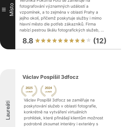
Veronika Pokorná Foto se zaměřuje na
Místo
fotografování významných událostí a
III
vzpomínek, a to zejména v oblasti Prahy a
jejího okolí, přičemž poskytuje služby i mimo
hlavní město dle potřeb zákazníků. Firma
nabízí pestrou škálu fotografických služeb, ...
8.8
(12)
Václav Pospíšil 3dfocz
Václav Pospíšil 3dfocz se zaměřuje na
Laureáti
poskytování služeb v oblasti fotografie,
konkrétně na vytváření virtuálních
prohlídek, které přinášejí klientům možnost
podrobně zkoumat interiéry i exteriéry s