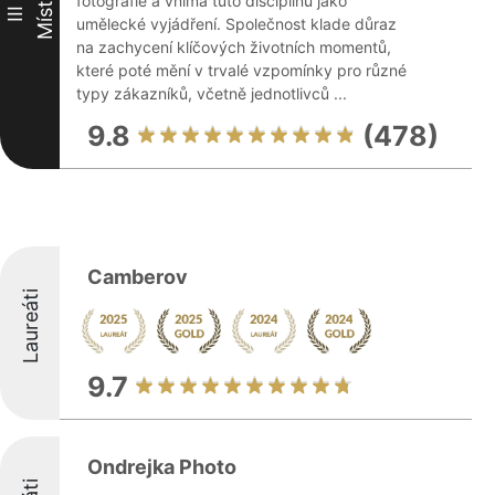
Místo
fotografie a vnímá tuto disciplínu jako
III
umělecké vyjádření. Společnost klade důraz
na zachycení klíčových životních momentů,
které poté mění v trvalé vzpomínky pro různé
typy zákazníků, včetně jednotlivců ...
9.8
(478)
Camberov
Laureáti
9.7
Ondrejka Photo