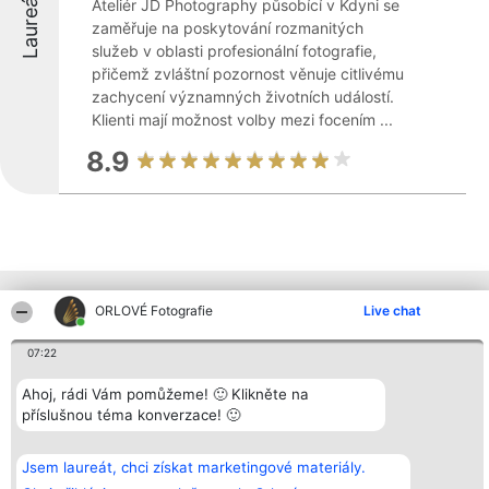
Laureáti
Ateliér JD Photography působící v Kdyni se
zaměřuje na poskytování rozmanitých
služeb v oblasti profesionální fotografie,
přičemž zvláštní pozornost věnuje citlivému
zachycení významných životních událostí.
Klienti mají možnost volby mezi focením ...
8.9
Ostatní společnosti z kraje
ORLOVÉ Fotografie
Live chat
07:22
Organizátor hlasování
Plebiscyt
Kontakt
Ahoj, rádi Vám pomůžeme! 🙂 Klikněte na
Bright Side Solutions sp. z o.
Vítězové
Kontakt
příslušnou téma konverzace! 🙂
o. sp. k.
Seznam všech
ul. Ruska 22
laureátů
Wrocław 50-079
Zásady
KRS 0000749100 | Regon
Pravidla
Jsem laureát, chci získat marketingové materiály.
381313360 | NIP 8943132676
Zásady