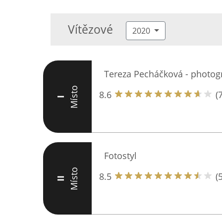
Vítězové
2020
Tereza Pecháčková - photog
Místo
8.6
(7
I
Fotostyl
Místo
8.5
(5
II