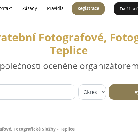
ontakt
Zásady
Pravidla
Registrace
Další pr
vatební Fotografové, Fotog
Teplice
 společnosti oceněné organizátorem
V
afové, Fotografické Služby - Teplice