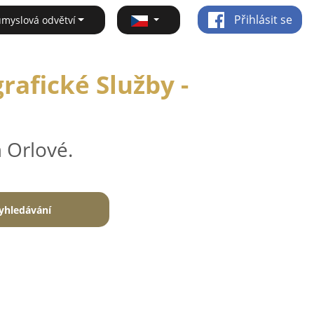
Přihlásit se
ůmyslová odvětví
rafické Služby -
 Orlové.
yhledávání