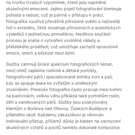
na tvorbu trvalých vzpomínek, které jsou naplněné
skutečnými emocemi. Jejímu pojetí fotografování dominuje
pohoda a radost, což je patrné v přístupu k práci.
Fotografka využívá převážně přirozené světlo a nejčastěji
fotí v exteriéru, čímž dosahuje přirozených a autentických
výsledků s jedinečnou atmosférou. Nedílnou součástí
procesu je snaha o vytvoření uvolněné nálady a
přátelského prostředí, což umožňuje zachytit opravdové
emoce, smích a blízkost mezi lidmi.
Služby zahrnují široké spektrum fotografických témat,
mezi nimiž najdeme rodinné a dětské portréty,
fotografování párů i specializované snímky koní a psů,
kdy se spojuje láska ke zvířatům s uměleckým
ztvárněním. Přestože fotografka často pracuje mezi koňmi
na pastvinách, velkou váhu přikládá také portrétům rodin,
dětí a zamilovaných párů. Služby jsou poskytovány
klientům z Boršova nad Vltavou, Českých Budějovic a
přilehlého okolí. Každému zákazníkovi je věnován
individuální přístup, přičemž důraz je kladen na zachycení
skutečných vztahů a pocitů namísto dokonalé kompozice.