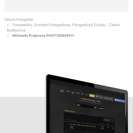
Orlové Fotografie
Fotoateliéry, Svatební Fotografové, Fotografické Služby - České
Budějovice
Michaela Prajerová PHOTOGRAPHY