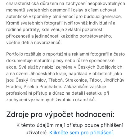
charakteristická důrazem na zachycení neopakovatelných
momentů svatebních ceremonií i oslav s cílem uchovat
autentické vzpomínky plné emocí pro budoucí generace.
Kromě svatebních fotografií tvoří rovněž individuální a
rodinné portréty, kde věnuje zvláštní pozornost
přirozenosti a jedinečnosti každého portrétovaného,
včetně dětí a novorozenců.
Portfolio rozšiřuje o reportážní a reklamní fotografii a často
dokumentuje maturitní plesy nebo různé společenské
akce. Své služby nabízí zejména v Českých Budějovicích
a na území Jihočeského kraje, například v oblastech jako
jsou Český Krumlov, Třeboň, Strakonice, Tábor, Jindřichův
Hradec, Písek a Prachatice. Zákazníkům zajišťuje
profesionální přístup a důraz na detail i estetiku při
zachycení významných životních okamžiků.
Zdroje pro výpočet hodnocení:
K těmto údajům mají přístup pouze přihlášení
uživatelé.
Klikněte sem pro přihlášení.