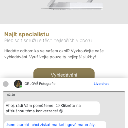
Najít specialistu
Plebiscit sdružuje těch nejlepších v oboru
Hledáte odborníka ve Vašem okolí? Vyzkoušejte naše
vyhledávání. Využívejte pouze ty nejlepší služby!
Vyhledávání
ORLOVÉ Fotografie
Live chat
03:28
Ahoj, rádi Vám pomůžeme! 🙂 Klikněte na
příslušnou téma konverzace! 🙂
Organizátor hlasování
Plebiscyt
Kontakt
Bright Side Solutions sp. z o.
Vítězové
Kontakt
Jsem laureát, chci získat marketingové materiály.
o. sp. k.
Seznam všech