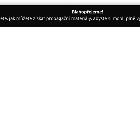
Blahopřejeme!
těte, jak můžete získat propagační materiály, abyste si mohli plně 
fové, Fotografické Služby - Praha-východ
Ing. Nikola Michalcová
 fotografie 360° a 2D
O společnosti:
Ing. Nikola Michalcová - Prod
specializované služby v oblasti
určeny především pro e-shopy
vysokou kvalitu výsledných sním
Zobrazit více >>
transparentním pozadí. Vzhlede
digitálním prostředí je součás
zpracování detailů.
Moderní technologie 360° fotog
produktů ze všech stran, což ve