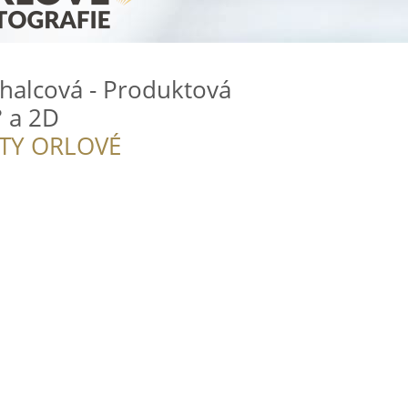
chalcová - Produktová
° a 2D
ITY ORLOVÉ