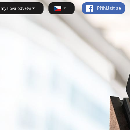
Přihlásit se
ůmyslová odvětví