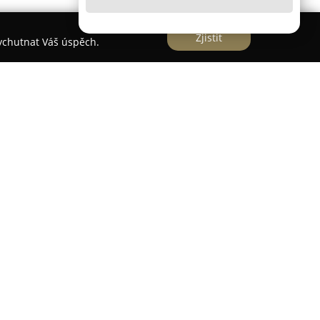
Zjistit
vychutnat Váš úspěch.
 - Produktová fotografie 360° a 2D
uktová fotografie 360° a 2D
se zaměřuje na
 2D a 360° produktové fotografie, které jsou
 a segment e-commerce. Firma klade důraz na
ků, a to jak na bílém, barevném, tak i
m ke klíčové roli vizuální prezentace v
tí procesu také důkladná postprodukce a pečlivé
rafování umožňuje interaktivní zobrazení
de ke zvýšení důvěry kupujících i k vyšší míře