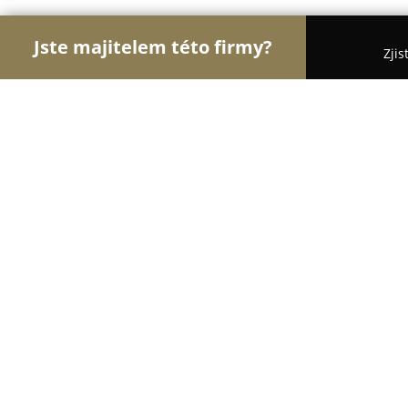
Jste majitelem této firmy?
Zjis
Orlové Fotografie
Fotoateliéry, Svatební Fotogra
Ing. Nikola Michalcová - Produktová
8.5
(5)
Nehvizdy, Za Humny 488
Zobrazit telefonní číslo