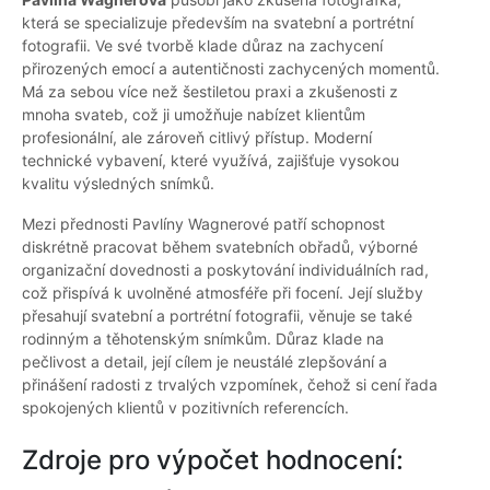
která se specializuje především na svatební a portrétní
fotografii. Ve své tvorbě klade důraz na zachycení
přirozených emocí a autentičnosti zachycených momentů.
Má za sebou více než šestiletou praxi a zkušenosti z
mnoha svateb, což ji umožňuje nabízet klientům
profesionální, ale zároveň citlivý přístup. Moderní
technické vybavení, které využívá, zajišťuje vysokou
kvalitu výsledných snímků.
Mezi přednosti Pavlíny Wagnerové patří schopnost
diskrétně pracovat během svatebních obřadů, výborné
organizační dovednosti a poskytování individuálních rad,
což přispívá k uvolněné atmosféře při focení. Její služby
přesahují svatební a portrétní fotografii, věnuje se také
rodinným a těhotenským snímkům. Důraz klade na
pečlivost a detail, její cílem je neustálé zlepšování a
přinášení radosti z trvalých vzpomínek, čehož si cení řada
spokojených klientů v pozitivních referencích.
Zdroje pro výpočet hodnocení: