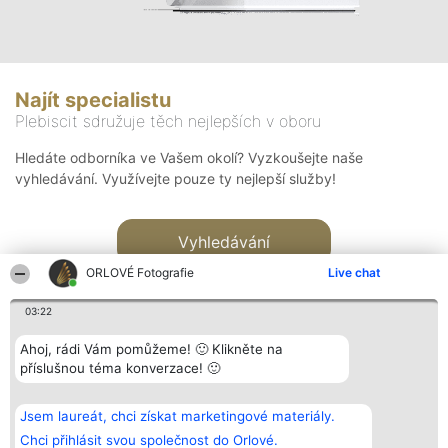
Najít specialistu
Plebiscit sdružuje těch nejlepších v oboru
Hledáte odborníka ve Vašem okolí? Vyzkoušejte naše
vyhledávání. Využívejte pouze ty nejlepší služby!
Vyhledávání
ORLOVÉ Fotografie
Live chat
03:22
Ahoj, rádi Vám pomůžeme! 🙂 Klikněte na
příslušnou téma konverzace! 🙂
Organizátor hlasování
Plebiscyt
Kontakt
Bright Side Solutions sp. z o.
Vítězové
Kontakt
Jsem laureát, chci získat marketingové materiály.
o. sp. k.
Seznam všech
ul. Ruska 22
laureátů
Chci přihlásit svou společnost do Orlové.