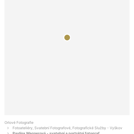
Orlové Fotografie
Fotoateliéry, Svatební Fotografové, Fotografické Služby - Vyškov
Pavlína Wagnerová - svatební a portrétní fotograf