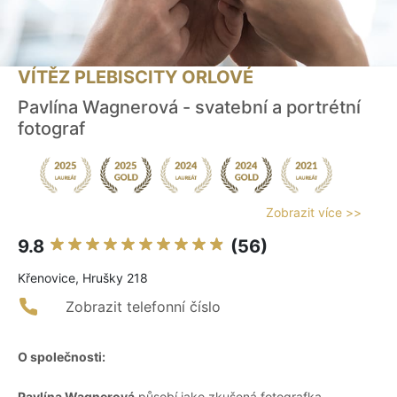
VÍTĚZ PLEBISCITY ORLOVÉ
Pavlína Wagnerová - svatební a portrétní
fotograf
Zobrazit více >>
9.8
(56)
Křenovice, Hrušky 218
Zobrazit telefonní číslo
O společnosti:
Pavlína Wagnerová
působí jako zkušená fotografka,