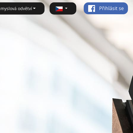
Přihlásit se
ůmyslová odvětví