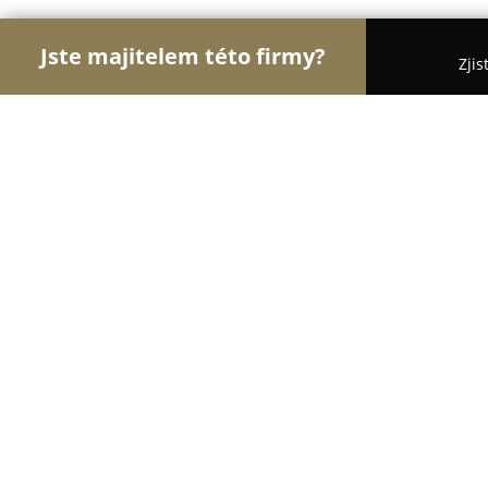
Jste majitelem této firmy?
Zjis
Orlové Fotografie
Fotoateliéry, Svatební Fotogra
Realitní a svatební kameraman/fotogr
9.7
(40)
Pardubice, Benešovo nám. 2517
Zobrazit telefonní číslo