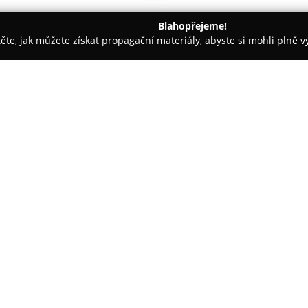
Blahopřejeme!
těte, jak můžete získat propagační materiály, abyste si mohli plně 
fové, Fotografické Služby - Pardubice
Realitní a svatební kamera
af - Filip Tesař
O společnosti:
Filip Tesař
je známý svými profe
se sídlem v Pardubicích, přiče
se pohybuje ve sféře svatební a
zkušenosti. Mezi jeho hlavní či
Zobrazit více >>
fotografií, které precizně vyst
zachovávají významné vzpomín
V oblasti nemovitostí si Filip 
realitním makléřům i prodávajíc
videoprohlídky nemovitostí. Při