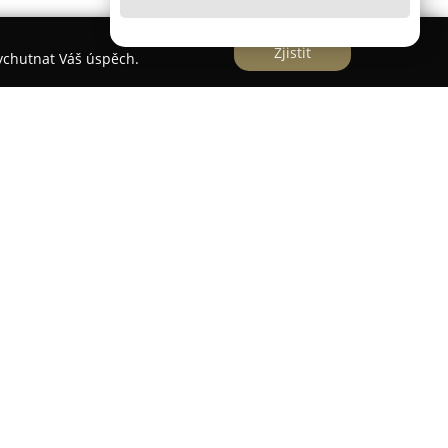
Zjistit
vychutnat Váš úspěch.
man/fotograf - Filip Tesař
sionálními službami v oblasti fotografie a videa
mž působí po celé České republice. Od roku 2008
 realitní tvorby, kde využívá své dlouholeté
nnosti patří tvorba moderních svatebních videí a
ihují atmosféru jedinečných okamžiků a
ky.
Tesař vybudoval pověst odborníka, jenž poskytuje
ím špičkové fotografie a originální
 práci využívá inovativní technologie Matterport,