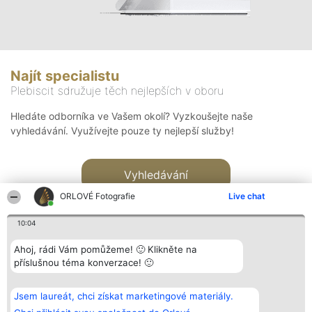
Najít specialistu
Plebiscit sdružuje těch nejlepších v oboru
Hledáte odborníka ve Vašem okolí? Vyzkoušejte naše
vyhledávání. Využívejte pouze ty nejlepší služby!
Vyhledávání
ORLOVÉ Fotografie
Live chat
10:04
Ahoj, rádi Vám pomůžeme! 🙂 Klikněte na
příslušnou téma konverzace! 🙂
Organizátor hlasování
Plebiscyt
Kontakt
Bright Side Solutions sp. z o.
Vítězové
Kontakt
Jsem laureát, chci získat marketingové materiály.
o. sp. k.
Seznam všech
ul. Ruska 22
laureátů