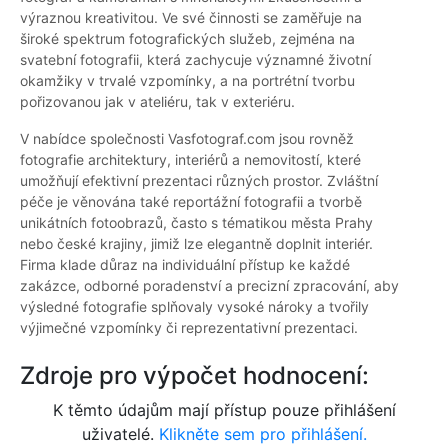
výraznou kreativitou. Ve své činnosti se zaměřuje na
široké spektrum fotografických služeb, zejména na
svatební fotografii, která zachycuje významné životní
okamžiky v trvalé vzpomínky, a na portrétní tvorbu
pořizovanou jak v ateliéru, tak v exteriéru.
V nabídce společnosti Vasfotograf.com jsou rovněž
fotografie architektury, interiérů a nemovitostí, které
umožňují efektivní prezentaci různých prostor. Zvláštní
péče je věnována také reportážní fotografii a tvorbě
unikátních fotoobrazů, často s tématikou města Prahy
nebo české krajiny, jimiž lze elegantně doplnit interiér.
Firma klade důraz na individuální přístup ke každé
zakázce, odborné poradenství a precizní zpracování, aby
výsledné fotografie splňovaly vysoké nároky a tvořily
výjimečné vzpomínky či reprezentativní prezentaci.
Zdroje pro výpočet hodnocení:
K těmto údajům mají přístup pouze přihlášení
uživatelé.
Klikněte sem pro přihlášení.