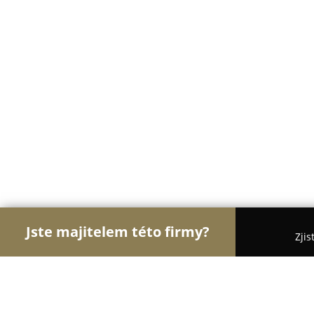
Jste majitelem této firmy?
Zjis
Orlové Fotografie
Fotoateliéry, Svatební Fotograf