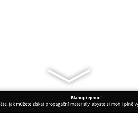
Blahopřejeme!
těte, jak můžete získat propagační materiály, abyste si mohli plně 
ové, Fotografické Služby - Praha
Jan Vrabec - Profesionální Fot