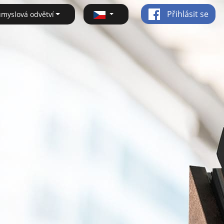
Přihlásit se
ůmyslová odvětví