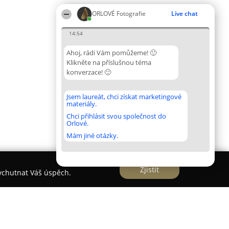
ORLOVÉ Fotografie
Live chat
14:54
Ahoj, rádi Vám pomůžeme! 🙂
Klikněte na příslušnou téma
konverzace! 🙂
Jsem laureát, chci získat marketingové
materiály.
Chci přihlásit svou společnost do
Orlové.
Mám jiné otázky.
Zjistit
vychutnat Váš úspěch.
ograf