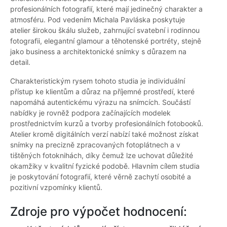
profesionálních fotografií, které mají jedinečný charakter a
atmosféru. Pod vedením Michala Pavláska poskytuje
atelier širokou škálu služeb, zahrnující svatební i rodinnou
fotografii, elegantní glamour a těhotenské portréty, stejně
jako business a architektonické snímky s důrazem na
detail.
Charakteristickým rysem tohoto studia je individuální
přístup ke klientům a důraz na příjemné prostředí, které
napomáhá autentickému výrazu na snímcích. Součástí
nabídky je rovněž podpora začínajících modelek
prostřednictvím kurzů a tvorby profesionálních fotobooků.
Atelier kromě digitálních verzí nabízí také možnost získat
snímky na precizně zpracovaných fotoplátnech a v
tištěných fotoknihách, díky čemuž lze uchovat důležité
okamžiky v kvalitní fyzické podobě. Hlavním cílem studia
je poskytování fotografií, které věrně zachytí osobité a
pozitivní vzpomínky klientů.
Zdroje pro výpočet hodnocení: