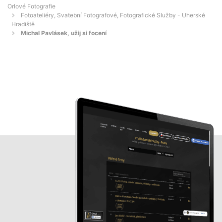
Orlové Fotografie
Fotoateliéry, Svatební Fotografové, Fotografické Služby - Uherské
Hradiště
Michal Pavlásek, užij si focení