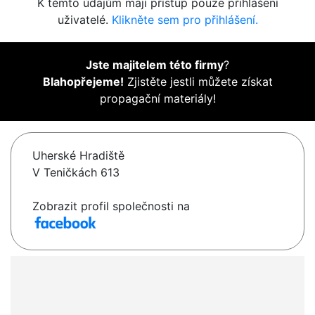
K těmto údajům mají přístup pouze přihlášení
uživatelé.
Klikněte sem pro přihlášení.
Jste majitelem této firmy
?
Blahopřejeme!
Zjistěte jestli můžete získat
propagační materiály!
Uherské Hradiště
V Teničkách 613
Zobrazit profil společnosti na