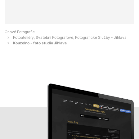
Orlové Fotografie
Fotoateliéry, Svatební Fotografové, Fotografické Služby - Jihlava
Kouzelno - foto studio Jihlava