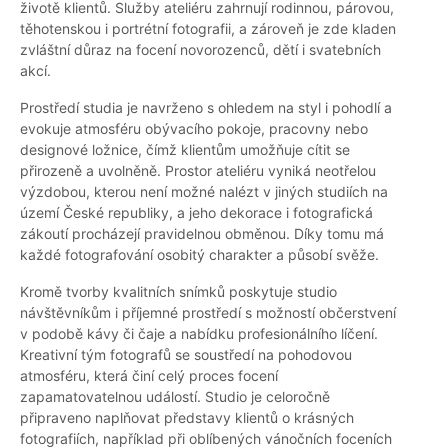
životě klientů. Služby ateliéru zahrnují rodinnou, párovou,
těhotenskou i portrétní fotografii, a zároveň je zde kladen
zvláštní důraz na focení novorozenců, dětí i svatebních
akcí.
Prostředí studia je navrženo s ohledem na styl i pohodlí a
evokuje atmosféru obývacího pokoje, pracovny nebo
designové ložnice, čímž klientům umožňuje cítit se
přirozeně a uvolněně. Prostor ateliéru vyniká neotřelou
výzdobou, kterou není možné nalézt v jiných studiích na
území České republiky, a jeho dekorace i fotografická
zákoutí procházejí pravidelnou obměnou. Díky tomu má
každé fotografování osobitý charakter a působí svěže.
Kromě tvorby kvalitních snímků poskytuje studio
návštěvníkům i příjemné prostředí s možností občerstvení
v podobě kávy či čaje a nabídku profesionálního líčení.
Kreativní tým fotografů se soustředí na pohodovou
atmosféru, která činí celý proces focení
zapamatovatelnou událostí. Studio je celoročně
připraveno naplňovat představy klientů o krásných
fotografiích, například při oblíbených vánočních foceních