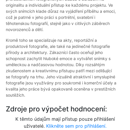
originalitu a individuální přístup ke každému projektu. Ve
svých snímcích klade důraz na vyjádření příběhu a emoci,
což je patrné v jeho práci s portrétní, svatební i
těhotenskou fotografií, stejně jako v citlivých záběrech
novorozenců a dětí.
Kromě toho se specializuje na akty, reportážní a
produktové fotografie, ale také na jedinečné fotografie
přírody a architektury. Zákazníci často oceňují jeho
schopnost zachytit hluboké emoce a vytvářet snímky s
uměleckou a nadčasovou hodnotou. Díky rozsáhlým
zkušenostem a kreativnímu přístupu patří mezi odlišující
se fotografy na trhu. Jeho vizuálně atraktivní i smysluplné
fotografie jsou využívány pro soukromé i komerční účely a
kvalita jeho práce bývá opakovaně oceněna v prestižních
soutěžích.
Zdroje pro výpočet hodnocení:
K těmto údajům mají přístup pouze přihlášení
uživatelé.
Klikněte sem pro přihlášení.