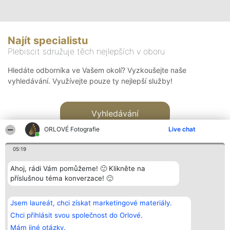
Najít specialistu
Plebiscit sdružuje těch nejlepších v oboru
Hledáte odborníka ve Vašem okolí? Vyzkoušejte naše
vyhledávání. Využívejte pouze ty nejlepší služby!
Vyhledávání
ORLOVÉ Fotografie
Live chat
05:19
Ahoj, rádi Vám pomůžeme! 🙂 Klikněte na
příslušnou téma konverzace! 🙂
Organizátor hlasování
Plebiscyt
Kontakt
Bright Side Solutions sp. z o.
Vítězové
Kontakt
Jsem laureát, chci získat marketingové materiály.
o. sp. k.
Seznam všech
ul. Ruska 22
laureátů
Chci přihlásit svou společnost do Orlové.
Wrocław 50-079
Zásady
Mám jiné otázky.
KRS 0000749100 | Regon
Pravidla