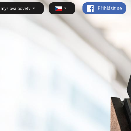
Přihlásit se
ůmyslová odvětví