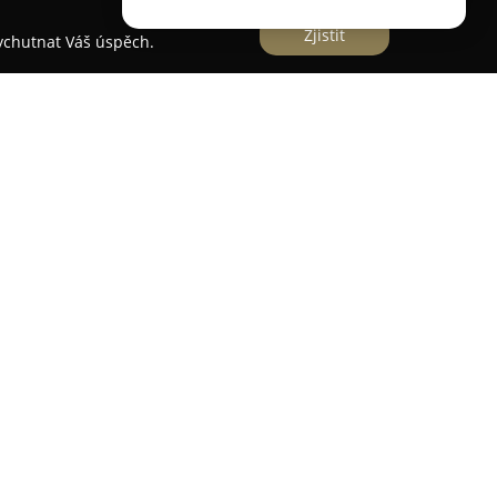
Zjistit
vychutnat Váš úspěch.
f
je na fotografickou činnost v Českých
e se specializuje na zachycení neopakovatelných
má více než patnáct let praxe, především v
erou provází důraz na přirozenost a emotivně
e dvojici fotografů, což umožňuje zaznamenat
ních okamžiků až po nenápadné detaily v pozadí, a
m poskytování potřebné podpory během celého
sáhlé svatební fotoreportáže, ale také krátká
 zpestřují a doplňují vzpomínky na tento