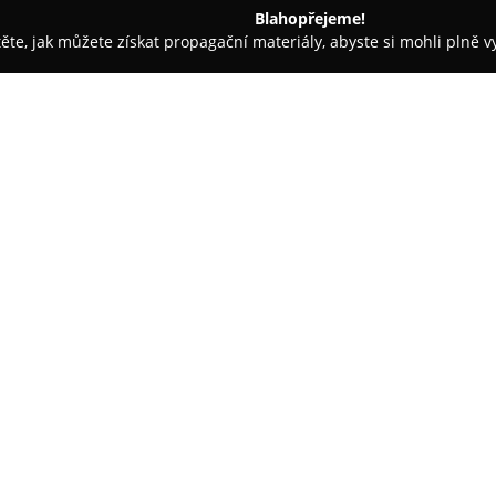
Blahopřejeme!
těte, jak můžete získat propagační materiály, abyste si mohli plně 
fové, Fotografické Služby - České Budějovice
Jiří Tvaroh - fotogra
O společnosti:
Jiří Tvaroh - fotograf
se zaměřu
Budějovicích a jejich okolí, kd
životních momentů. Společnost 
oblasti svatební fotografie, kt
Zobrazit více >>
laděné snímky. Často pracuje v
větší rozsah událostí, od hlav
zároveň zajistit novomanželů
svatebního dne.
Součástí nabídky jsou nejen roz
video highlightová videa, která