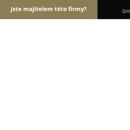
Jste majitelem této firmy?
Zjis
Orlové Fotografie
Fotoateliéry, Svatební Fotogra
Jiří Tvaroh - fotograf
10
(73)
České Budějovice, Ceske Budejovice
Zobrazit telefonní číslo