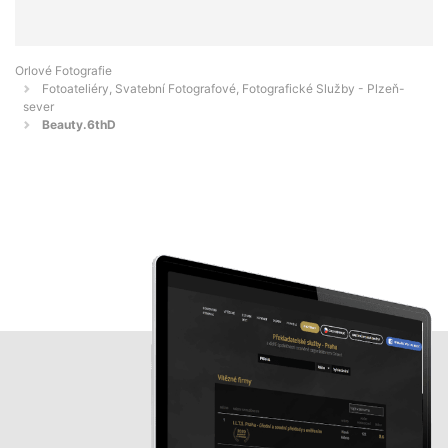
Orlové Fotografie
Fotoateliéry, Svatební Fotografové, Fotografické Služby - Plzeň-
sever
Beauty.6thD