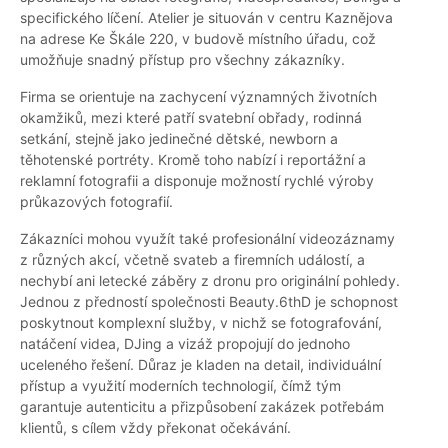
specifického líčení. Atelier je situován v centru Kaznějova
na adrese Ke Škále 220, v budově místního úřadu, což
umožňuje snadný přístup pro všechny zákazníky.
Firma se orientuje na zachycení významných životních
okamžiků, mezi které patří svatební obřady, rodinná
setkání, stejně jako jedinečné dětské, newborn a
těhotenské portréty. Kromě toho nabízí i reportážní a
reklamní fotografii a disponuje možností rychlé výroby
průkazových fotografií.
Zákazníci mohou využít také profesionální videozáznamy
z různých akcí, včetně svateb a firemních událostí, a
nechybí ani letecké záběry z dronu pro originální pohledy.
Jednou z předností společnosti Beauty.6thD je schopnost
poskytnout komplexní služby, v nichž se fotografování,
natáčení videa, DJing a vizáž propojují do jednoho
uceleného řešení. Důraz je kladen na detail, individuální
přístup a využití moderních technologií, čímž tým
garantuje autenticitu a přizpůsobení zakázek potřebám
klientů, s cílem vždy překonat očekávání.