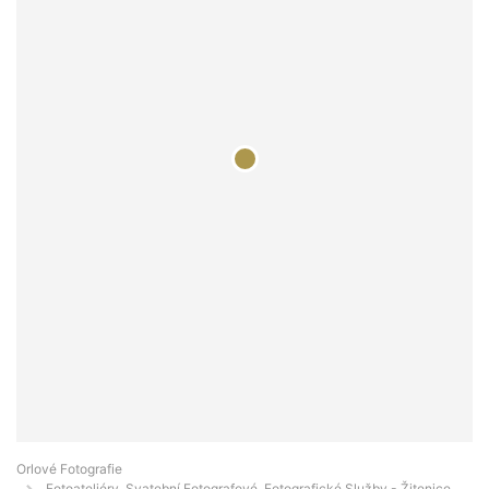
Orlové Fotografie
Fotoateliéry, Svatební Fotografové, Fotografické Služby - Žitenice