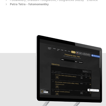
Petra Tetra - fotomomentky