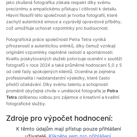
jako zkušená fotografka získala respekt díky svému
preciznímu a empatickému přístupu i citlivosti k detailu.
Hlavní filosofií této společnosti je tvorba fotografií, které
zachytí autentické emoce a vyprávějí opravdové příběhy,
což umožňuje uchovat vzpomínky pro budoucnost.
Fotografická práce společnosti Petra Tetra vyniká
přirozeností a autenticitou snímků, díky čemuž vznikají
originální vzpomínky naplněné radostí a spontánností.
Kvalitu poskytovaných služeb potvrzuje ocenění v soutěži
fotografů v roce 2024 a také průměrné hodnocení 5,0 z 5
od celé řady spokojených klientů. Oceněna je zejména
profesionalita i nadstandardní výsledky, které často
předčí očekávání. Díky svému talentu a schopnosti
proměnit obyčejné chvíle v umělecké fotografie je
Petra
Tetra
oblíbenou volbou pro zájemce o kreativní a kvalitní
fotografické služby.
Zdroje pro výpočet hodnocení:
K těmto údajům mají přístup pouze přihlášení
uživatelé.
Klikněte sem pro přihlášení.