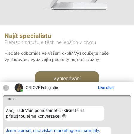
Najít specialistu
Plebiscit sdružuje těch nejlepších v oboru
Hledáte odborníka ve Vašem okolí? Vyzkoušejte naše
vyhledávání. Využívejte pouze ty nejlepší služby!
Vyhledávání
ORLOVÉ Fotografie
Live chat
10:58
Ahoj, rádi Vám pomůžeme! 🙂 Klikněte na
příslušnou téma konverzace! 🙂
Organizátor hlasování
Plebiscyt
Kontakt
Bright Side Solutions sp. z o.
Vítězové
Kontakt
Jsem laureát, chci získat marketingové materiály.
o. sp. k.
Seznam všech