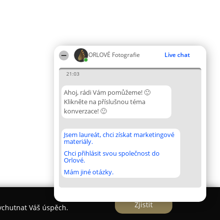
ORLOVÉ Fotografie
Live chat
21:03
Ahoj, rádi Vám pomůžeme! 🙂
Klikněte na příslušnou téma
konverzace! 🙂
Jsem laureát, chci získat marketingové
materiály.
Chci přihlásit svou společnost do
Orlové.
Mám jiné otázky.
Zjistit
vychutnat Váš úspěch.