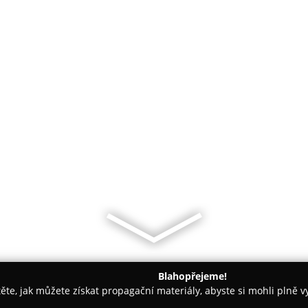
Blahopřejeme!
těte, jak můžete získat propagační materiály, abyste si mohli plně 