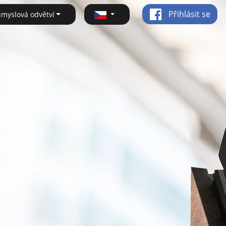
Přihlásit se
ůmyslová odvětví