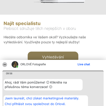
Najít specialistu
Plebiscit sdružuje těch nejlepších v oboru
Hledáte odborníka ve Vašem okolí? Vyzkoušejte naše
vyhledávání. Využívejte pouze ty nejlepší služby!
Vyhledávání
ORLOVÉ Fotografie
Live chat
09:56
Ahoj, rádi Vám pomůžeme! 🙂 Klikněte na
příslušnou téma konverzace! 🙂
Organizátor hlasování
Plebiscyt
Kontakt
Bright Side Solutions sp. z o.
Vítězové
Kontakt
Jsem laureát, chci získat marketingové materiály.
o. sp. k.
Seznam všech
ul. Ruska 22
laureátů
Chci přihlásit svou společnost do Orlové.
Wrocław 50-079
Zásady