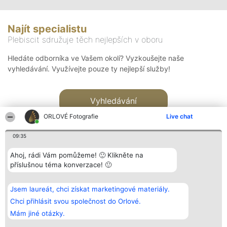
Najít specialistu
Plebiscit sdružuje těch nejlepších v oboru
Hledáte odborníka ve Vašem okolí? Vyzkoušejte naše
vyhledávání. Využívejte pouze ty nejlepší služby!
Vyhledávání
ORLOVÉ Fotografie
Live chat
09:35
Ahoj, rádi Vám pomůžeme! 🙂 Klikněte na
příslušnou téma konverzace! 🙂
Organizátor hlasování
Plebiscyt
Kontakt
Bright Side Solutions sp. z o.
Vítězové
Kontakt
Jsem laureát, chci získat marketingové materiály.
o. sp. k.
Seznam všech
ul. Ruska 22
laureátů
Chci přihlásit svou společnost do Orlové.
Wrocław 50-079
Zásady
Mám jiné otázky.
KRS 0000749100 | Regon
Pravidla
381313360 | NIP 8943132676
Zásady