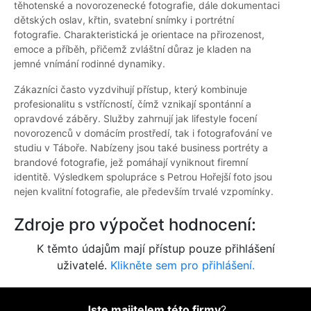
těhotenské a novorozenecké fotografie, dále dokumentaci
dětských oslav, křtin, svatební snímky i portrétní
fotografie. Charakteristická je orientace na přirozenost,
emoce a příběh, přičemž zvláštní důraz je kladen na
jemné vnímání rodinné dynamiky.
Zákazníci často vyzdvihují přístup, který kombinuje
profesionalitu s vstřícností, čímž vznikají spontánní a
opravdové záběry. Služby zahrnují jak lifestyle focení
novorozenců v domácím prostředí, tak i fotografování ve
studiu v Táboře. Nabízeny jsou také business portréty a
brandové fotografie, jež pomáhají vyniknout firemní
identitě. Výsledkem spolupráce s Petrou Hořejší foto jsou
nejen kvalitní fotografie, ale především trvalé vzpomínky.
Zdroje pro výpočet hodnocení:
K těmto údajům mají přístup pouze přihlášení
uživatelé.
Klikněte sem pro přihlášení.
Jste majitelem této firmy
?