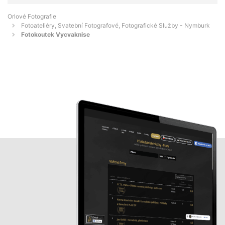
Orlové Fotografie
Fotoateliéry, Svatební Fotografové, Fotografické Služby - Nymburk
Fotokoutek Vycvaknise