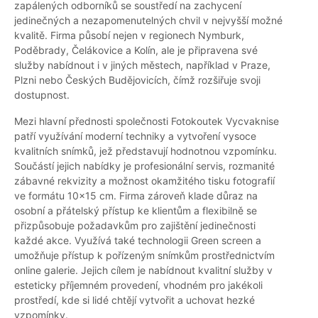
zapálených odborníků se soustředí na zachycení
jedinečných a nezapomenutelných chvil v nejvyšší možné
kvalitě. Firma působí nejen v regionech Nymburk,
Poděbrady, Čelákovice a Kolín, ale je připravena své
služby nabídnout i v jiných městech, například v Praze,
Plzni nebo Českých Budějovicích, čímž rozšiřuje svoji
dostupnost.
Mezi hlavní přednosti společnosti Fotokoutek Vycvaknise
patří využívání moderní techniky a vytvoření vysoce
kvalitních snímků, jež představují hodnotnou vzpomínku.
Součástí jejich nabídky je profesionální servis, rozmanité
zábavné rekvizity a možnost okamžitého tisku fotografií
ve formátu 10x15 cm. Firma zároveň klade důraz na
osobní a přátelský přístup ke klientům a flexibilně se
přizpůsobuje požadavkům pro zajištění jedinečnosti
každé akce. Využívá také technologii Green screen a
umožňuje přístup k pořízeným snímkům prostřednictvím
online galerie. Jejich cílem je nabídnout kvalitní služby v
esteticky příjemném provedení, vhodném pro jakékoli
prostředí, kde si lidé chtějí vytvořit a uchovat hezké
vzpomínky.