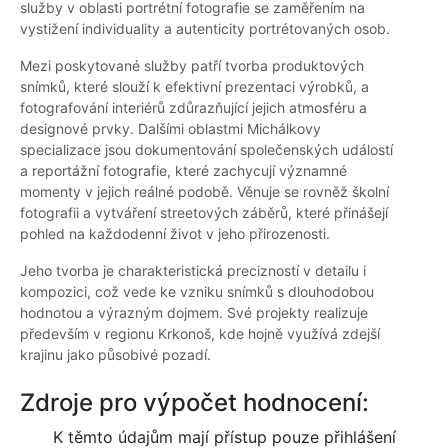
služby v oblasti portrétní fotografie se zaměřením na
vystižení individuality a autenticity portrétovaných osob.
Mezi poskytované služby patří tvorba produktových
snímků, které slouží k efektivní prezentaci výrobků, a
fotografování interiérů zdůrazňující jejich atmosféru a
designové prvky. Dalšími oblastmi Michálkovy
specializace jsou dokumentování společenských událostí
a reportážní fotografie, které zachycují významné
momenty v jejich reálné podobě. Věnuje se rovněž školní
fotografii a vytváření streetových záběrů, které přinášejí
pohled na každodenní život v jeho přirozenosti.
Jeho tvorba je charakteristická precizností v detailu i
kompozici, což vede ke vzniku snímků s dlouhodobou
hodnotou a výrazným dojmem. Své projekty realizuje
především v regionu Krkonoš, kde hojně využívá zdejší
krajinu jako působivé pozadí.
Zdroje pro výpočet hodnocení:
K těmto údajům mají přístup pouze přihlášení