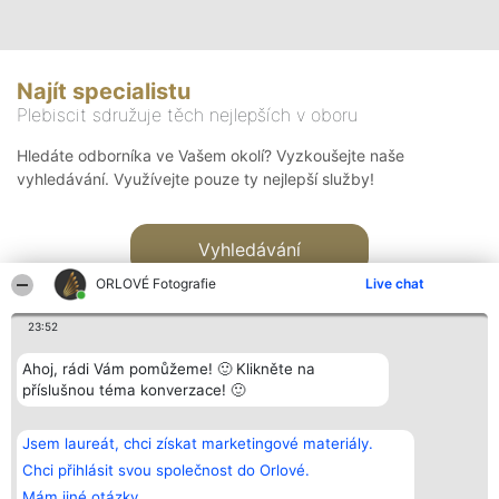
Najít specialistu
Plebiscit sdružuje těch nejlepších v oboru
Hledáte odborníka ve Vašem okolí? Vyzkoušejte naše
vyhledávání. Využívejte pouze ty nejlepší služby!
Vyhledávání
ORLOVÉ Fotografie
Live chat
23:52
Ahoj, rádi Vám pomůžeme! 🙂 Klikněte na
příslušnou téma konverzace! 🙂
Organizátor hlasování
Plebiscyt
Kontakt
Bright Side Solutions sp. z o.
Vítězové
Kontakt
Jsem laureát, chci získat marketingové materiály.
o. sp. k.
Seznam všech
ul. Ruska 22
laureátů
Chci přihlásit svou společnost do Orlové.
Wrocław 50-079
Zásady
Mám jiné otázky.
KRS 0000749100 | Regon
Pravidla