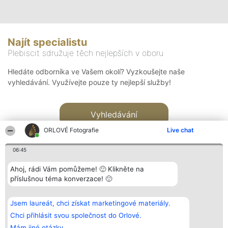
Najít specialistu
Plebiscit sdružuje těch nejlepších v oboru
Hledáte odborníka ve Vašem okolí? Vyzkoušejte naše
vyhledávání. Využívejte pouze ty nejlepší služby!
Vyhledávání
ORLOVÉ Fotografie
Live chat
06:45
Ahoj, rádi Vám pomůžeme! 🙂 Klikněte na
příslušnou téma konverzace! 🙂
Organizátor hlasování
Plebiscyt
Kontakt
Bright Side Solutions sp. z o.
Vítězové
Kontakt
Jsem laureát, chci získat marketingové materiály.
o. sp. k.
Seznam všech
ul. Ruska 22
laureátů
Chci přihlásit svou společnost do Orlové.
Wrocław 50-079
Zásady
Mám jiné otázky.
KRS 0000749100 | Regon
Pravidla