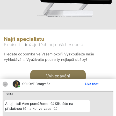
Najít specialistu
Plebiscit sdružuje těch nejlepších v oboru
Hledáte odborníka ve Vašem okolí? Vyzkoušejte naše
vyhledávání. Využívejte pouze ty nejlepší služby!
Vyhledávání
ORLOVÉ Fotografie
Live chat
01:51
Ahoj, rádi Vám pomůžeme! 🙂 Klikněte na
příslušnou téma konverzace! 🙂
Organizátor hlasování
Plebiscyt
Kontakt