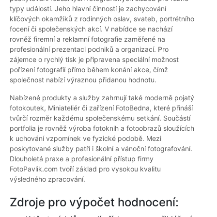
typy událostí. Jeho hlavní činností je zachycování
klíčových okamžiků z rodinných oslav, svateb, portrétního
focení či společenských akcí. V nabídce se nachází
rovněž firemní a reklamní fotografie zaměřené na
profesionální prezentaci podniků a organizací. Pro
zájemce o rychlý tisk je připravena speciální možnost
pořízení fotografií přímo během konání akce, čímž
společnost nabízí výraznou přidanou hodnotu.
Nabízené produkty a služby zahrnují také moderně pojatý
fotokoutek, Miniateliér či zařízení FotoBedna, které přináší
tvůrčí rozměr každému společenskému setkání. Součástí
portfolia je rovněž výroba fotoknih a fotoobrazů sloužících
k uchování vzpomínek ve fyzické podobě. Mezi
poskytované služby patří i školní a vánoční fotografování.
Dlouholetá praxe a profesionální přístup firmy
FotoPavlik.com tvoří základ pro vysokou kvalitu
výsledného zpracování.
Zdroje pro výpočet hodnocení: