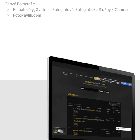
Orlové Fotografie
Fotoateliéry, Svatební Fotografové, Fotografické Služby - Chrudim
FotoPavlik.com