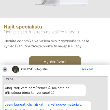
Najít specialistu
Plebiscit sdružuje těch nejlepších v oboru
Hledáte odborníka ve Vašem okolí? Vyzkoušejte naše
vyhledávání. Využívejte pouze ty nejlepší služby!
Vyhledávání
ORLOVÉ Fotografie
Live chat
08:42
Ahoj, rádi Vám pomůžeme! 🙂 Klikněte na
příslušnou téma konverzace! 🙂
Organizátor hlasování
Plebiscyt
Kontakt
Bright Side Solutions sp. z o.
Vítězové
Kontakt
Jsem laureát, chci získat marketingové materiály.
o. sp. k.
Seznam všech
ul. Ruska 22
laureátů