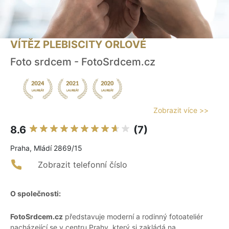
VÍTĚZ PLEBISCITY ORLOVÉ
Foto srdcem - FotoSrdcem.cz
Zobrazit více >>
8.6
(7)
Praha, Mládí 2869/15
Zobrazit telefonní číslo
O společnosti:
FotoSrdcem.cz
představuje moderní a rodinný fotoateliér
nacházející se v centru Prahy, který si zakládá na