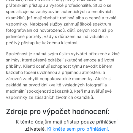
přátelském přístupu a vysoké profesionalitě. Studio se
specializuje na zachycování autentických a emotivních
okamžiků, jež mají obohatit rodinná alba o cenné a trvalé
vzpomínky. Nabízené služby zahrnují široké spektrum
fotografování od novorozenců, dětí, celých rodin až po
jedinečné portréty, vždy s důrazem na individuální a
pečlivý přístup ke každému klientovi.
Společnost je známá svým úsilím vytvářet přirozené a živé
snímky, které přesně odrážejí skutečné emoce a životní
příběhy. Klienti oceňují schopnost týmu navodit během
každého focení uvolněnou a příjemnou atmosféru a
zároveň zachytit neopakovatelné momentky. Ateliér si
zakládá na prvotřídní kvalitě výsledných fotografií a
maximální spokojenosti zákazníků, kteří mu svěřují své
vzpomínky ze zásadních životních okamžiků.
Zdroje pro výpočet hodnocení:
K těmto údajům mají přístup pouze přihlášení
uživatelé.
Klikněte sem pro přihlášení.