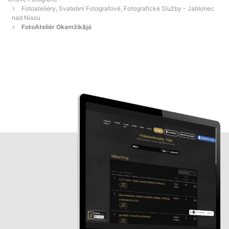
Fotoateliéry, Svatební Fotografové, Fotografické Služby - Jablonec
nad Nisou
FotoAteliér Okamžik&já