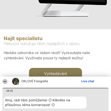
Najít specialistu
Plebiscit sdružuje těch nejlepších v oboru
Hledáte odborníka ve Vašem okolí? Vyzkoušejte naše
vyhledávání. Využívejte pouze ty nejlepší služby!
Vyhledávání
ORLOVÉ Fotografie
Live chat
08:45
Ahoj, rádi Vám pomůžeme! 🙂 Klikněte na
příslušnou téma konverzace! 🙂
Organizátor hlasování
Plebiscyt
Kontakt