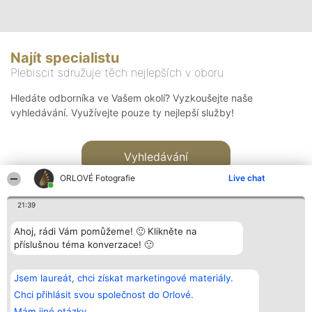
Najít specialistu
Plebiscit sdružuje těch nejlepších v oboru
Hledáte odborníka ve Vašem okolí? Vyzkoušejte naše
vyhledávání. Využívejte pouze ty nejlepší služby!
Vyhledávání
ORLOVÉ Fotografie
Live chat
21:39
Ahoj, rádi Vám pomůžeme! 🙂 Klikněte na
příslušnou téma konverzace! 🙂
Organizátor hlasování
Plebiscyt
Kontakt
Bright Side Solutions sp. z o.
Vítězové
Kontakt
Jsem laureát, chci získat marketingové materiály.
o. sp. k.
Seznam všech
ul. Ruska 22
laureátů
Chci přihlásit svou společnost do Orlové.
Wrocław 50-079
Zásady
Mám jiné otázky.
KRS 0000749100 | Regon
Pravidla