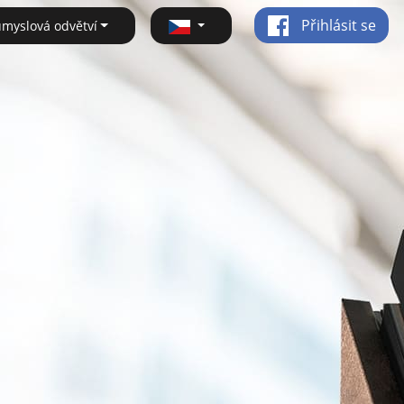
Přihlásit se
ůmyslová odvětví