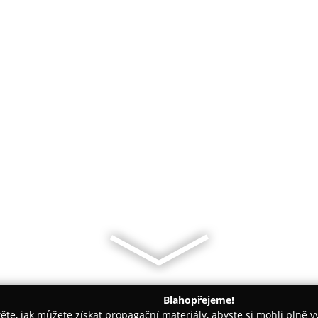
Blahopřejeme!
těte, jak můžete získat propagační materiály, abyste si mohli plně 