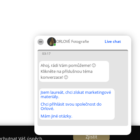
ORLOVÉ Fotografie
Live chat
03:17
Ahoj, rádi Vám pomůžeme! 🙂
Klikněte na příslušnou téma
konverzace! 🙂
Jsem laureát, chci získat marketingové
materiály.
Chci přihlásit svou společnost do
Orlové.
Mám jiné otázky.
Zjistit
vychutnat Váš úspěch.