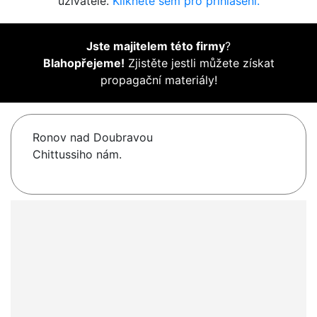
uživatelé.
Klikněte sem pro přihlášení.
Jste majitelem této firmy
?
Blahopřejeme!
Zjistěte jestli můžete získat
propagační materiály!
Ronov nad Doubravou
Chittussiho nám.