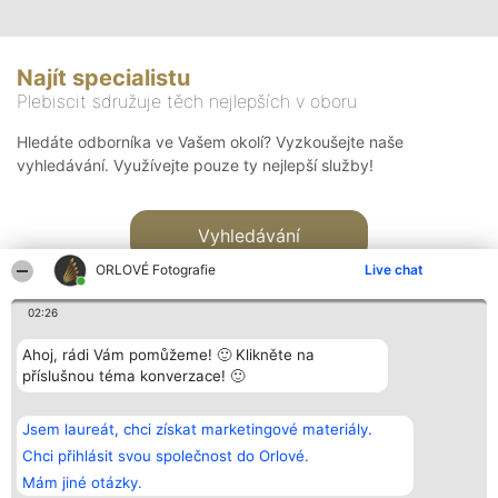
Najít specialistu
Plebiscit sdružuje těch nejlepších v oboru
Hledáte odborníka ve Vašem okolí? Vyzkoušejte naše
vyhledávání. Využívejte pouze ty nejlepší služby!
Vyhledávání
ORLOVÉ Fotografie
Live chat
02:26
Ahoj, rádi Vám pomůžeme! 🙂 Klikněte na
příslušnou téma konverzace! 🙂
Organizátor hlasování
Plebiscyt
Kontakt
Bright Side Solutions sp. z o.
Vítězové
Kontakt
Jsem laureát, chci získat marketingové materiály.
o. sp. k.
Seznam všech
ul. Ruska 22
laureátů
Chci přihlásit svou společnost do Orlové.
Wrocław 50-079
Zásady
Mám jiné otázky.
KRS 0000749100 | Regon
Pravidla