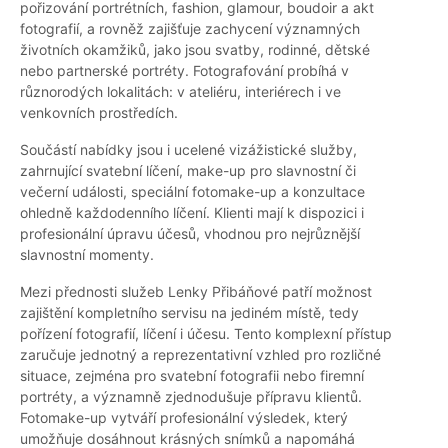
pořizování portrétních, fashion, glamour, boudoir a akt
fotografií, a rovněž zajišťuje zachycení významných
životních okamžiků, jako jsou svatby, rodinné, dětské
nebo partnerské portréty. Fotografování probíhá v
různorodých lokalitách: v ateliéru, interiérech i ve
venkovních prostředích.
Součástí nabídky jsou i ucelené vizážistické služby,
zahrnující svatební líčení, make-up pro slavnostní či
večerní události, speciální fotomake-up a konzultace
ohledně každodenního líčení. Klienti mají k dispozici i
profesionální úpravu účesů, vhodnou pro nejrůznější
slavnostní momenty.
Mezi přednosti služeb Lenky Přibáňové patří možnost
zajištění kompletního servisu na jediném místě, tedy
pořízení fotografií, líčení i účesu. Tento komplexní přístup
zaručuje jednotný a reprezentativní vzhled pro rozličné
situace, zejména pro svatební fotografii nebo firemní
portréty, a významně zjednodušuje přípravu klientů.
Fotomake-up vytváří profesionální výsledek, který
umožňuje dosáhnout krásných snímků a napomáhá