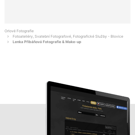
Orlové Fotografie
Fotoateliéry, Svatební Fotografové, Fotografické Služby - Blovice
Lenka Přibáňová Fotografie & Make-up