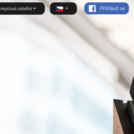
Přihlásit se
ůmyslová odvětví