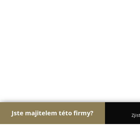
Jste majitelem této firmy?
Zjis
Orlové Fotografie
Fotoateliéry, Svatební Fotograf