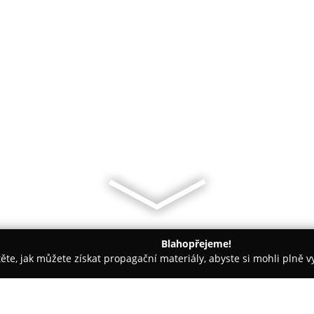
Blahopřejeme!
těte, jak můžete získat propagační materiály, abyste si mohli plně 
ové, Fotografické Služby - Kunovice
Fotografie Romana Musilo