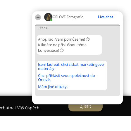
ORLOVÉ Fotografie
Live chat
22:52
Ahoj, rádi Vám pomůžeme! 🙂
Klikněte na příslušnou téma
konverzace! 🙂
Jsem laureát, chci získat marketingové
materiály.
Chci přihlásit svou společnost do
Orlové.
Mám jiné otázky.
Zjistit
vychutnat Váš úspěch.
vá