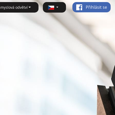
Přihlásit se
ůmyslová odvětví