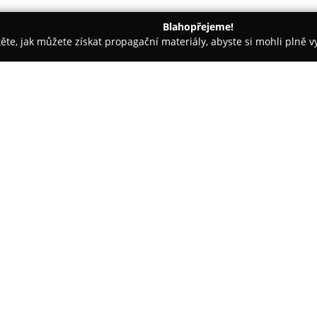
Blahopřejeme!
těte, jak můžete získat propagační materiály, abyste si mohli plně 
ové, Fotografické Služby - Brno
Fotokalendáře
O společnosti:
Fotokalendáře
má své sídlo v b
uznávaný odborník v oblasti vý
cílem je uchovávat vzpomínky a
na originální fotokalendáře, fot
vlastních fotografií prostřednic
Uživatelé mají k dispozici roz
kalendárií, což umožňuje přiz
Součástí firemní filozofie je dů
pracuje s moderními tiskovými 