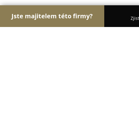
Jste majitelem této firmy?
Zjis
Orlové Fotografie
Fotoateliéry, Svatební Fotograf
Fotokalendáře
8.6
(148)
Brno, Křižíkova 2697
Zobrazit telefonní číslo