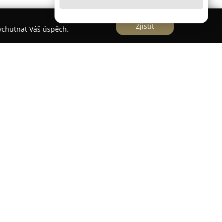
Zjistit
vychutnat Váš úspěch.
rněnské části Královo Pole a profiluje se jako
roby personalizovaných fotoproduktů, jejichž
 přinášet radost. Firma se specializuje zejména
oknihy a fotoobrazy, které lze snadno sestavit z
tvím uživatelsky přívětivého online editoru.
sáhlou nabídku kreativních šablon a různých typů
působení projektu individuálním potřebám.
raz na profesionální kvalitu výroby – podnik
technologiemi a vysoce kvalitním lesklým