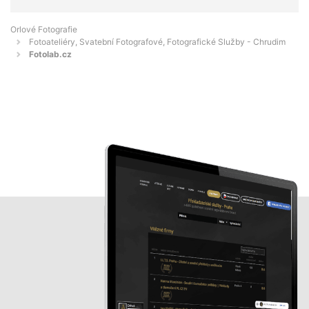
Orlové Fotografie
Fotoateliéry, Svatební Fotografové, Fotografické Služby - Chrudim
Fotolab.cz