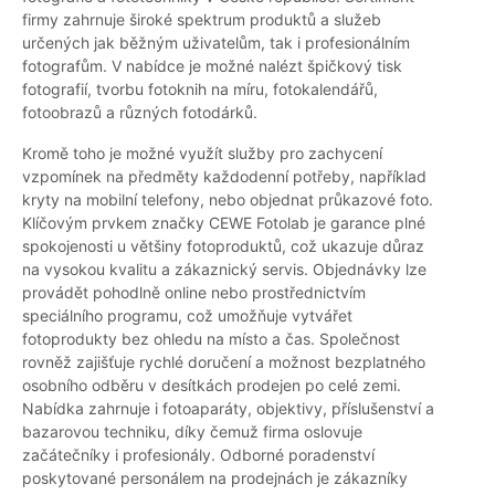
firmy zahrnuje široké spektrum produktů a služeb
určených jak běžným uživatelům, tak i profesionálním
fotografům. V nabídce je možné nalézt špičkový tisk
fotografií, tvorbu fotoknih na míru, fotokalendářů,
fotoobrazů a různých fotodárků.
Kromě toho je možné využít služby pro zachycení
vzpomínek na předměty každodenní potřeby, například
kryty na mobilní telefony, nebo objednat průkazové foto.
Klíčovým prvkem značky CEWE Fotolab je garance plné
spokojenosti u většiny fotoproduktů, což ukazuje důraz
na vysokou kvalitu a zákaznický servis. Objednávky lze
provádět pohodlně online nebo prostřednictvím
speciálního programu, což umožňuje vytvářet
fotoprodukty bez ohledu na místo a čas. Společnost
rovněž zajišťuje rychlé doručení a možnost bezplatného
osobního odběru v desítkách prodejen po celé zemi.
Nabídka zahrnuje i fotoaparáty, objektivy, příslušenství a
bazarovou techniku, díky čemuž firma oslovuje
začátečníky i profesionály. Odborné poradenství
poskytované personálem na prodejnách je zákazníky