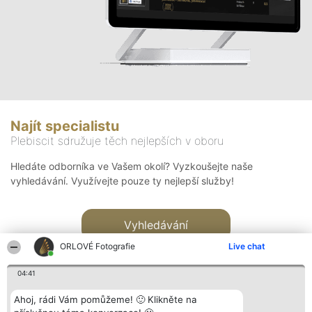
Najít specialistu
Plebiscit sdružuje těch nejlepších v oboru
Hledáte odborníka ve Vašem okolí? Vyzkoušejte naše
vyhledávání. Využívejte pouze ty nejlepší služby!
Vyhledávání
ORLOVÉ Fotografie
Live chat
04:41
Ahoj, rádi Vám pomůžeme! 🙂 Klikněte na