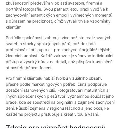
zkušenostmi především v oblasti svatební, firemní a
portrétní fotografie. Svou patnáctiletou praxi využívá k
zachycování autentických emocí i výjimečných momentů
s důrazem na preciznost, čímž vytváří trvalé vzpomínky
klientům.
Portfolio společnosti zahrnuje více než sto realizovaných
svateb a stovky spokojených párů, což dokládá
profesionální přístup a cit pro zachycení nejdůležitějších
životních událostí. Každé zakázce je věnován individuální
přístup a vysoký důraz na detail, což přispívá k uvolněné
atmosféře během focení.
Pro firemní klientelu nabízí tvorbu vizuálního obsahu
přesně podle marketingových potřeb, čímž podporuje
dosažení stanovených cílů. Fotografování maturitních a
jiných společenských plesů tvoří významnou součást jeho
práce, kde se soustředí na originální a zajímavé zachycení
dění. Působí zejména v regionu Náchod a jeho okolí, ke
každému projektu přistupuje s kreativitou a vášní.
Zdroje pro výpočet hodnocení: