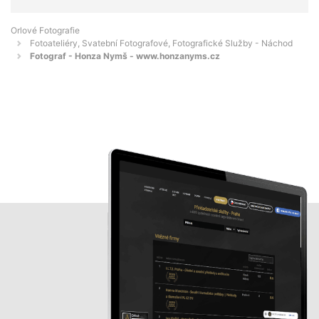
Orlové Fotografie
Fotoateliéry, Svatební Fotografové, Fotografické Služby - Náchod
Fotograf - Honza Nymš - www.honzanyms.cz