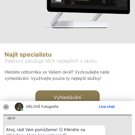
Najít specialistu
Plebiscit sdružuje těch nejlepších v oboru
Hledáte odborníka ve Vašem okolí? Vyzkoušejte naše
vyhledávání. Využívejte pouze ty nejlepší služby!
Vyhledávání
ORLOVÉ Fotografie
Live chat
06:01
Ahoj, rádi Vám pomůžeme! 🙂 Klikněte na