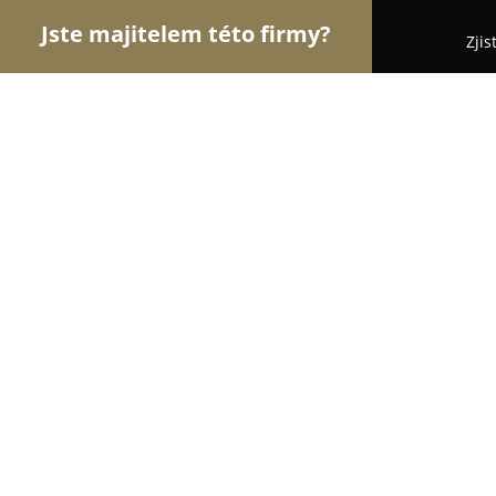
Jste majitelem této firmy?
Zjis
Orlové Fotografie
Fotoateliéry, Svatební Fotogra
Fotospektrum
9.6
(41)
Rokycany, Smetanova 49
Zobrazit telefonní číslo