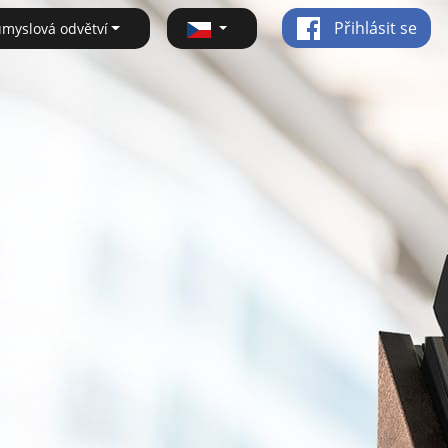
Přihlásit se
ůmyslová odvětví