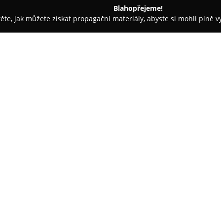
Blahopřejeme!
těte, jak můžete získat propagační materiály, abyste si mohli plně 
fové, Fotografické Služby - Rokycany
Fotospektrum
O společnosti:
Fotospektrum
sídlící v Rokyca
fotografických služeb v České r
zpracování fotografií z různých
mobilních telefonů a umožňuje
Zobrazit více >>
prvkem jejich nabídky je zhotov
poskytuje efektivní a profesion
Mezi další služby patří vyhoto
reprodukce starších fotografií
Firma také nabízí řadu originál
puzzle s vlastními motivy, ved