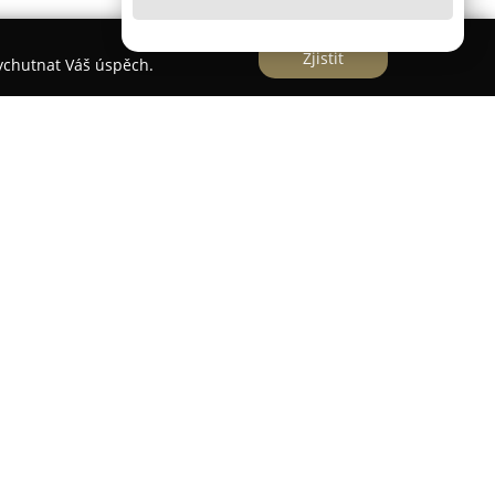
Zjistit
vychutnat Váš úspěch.
studio se sídlem v Křinicích, které poskytuje
eb. Zaměřuje se na fotografii a grafiku, přičemž
 materiály, včetně portfolií portrétní a
ních cyklů i snímků krajiny. Firma klade důraz na
ch momentů, přičemž významnou částí její práce
novách historických památek a objektů kulturní
livý fotografický záznam stavu před rekonstrukcí,
ončení, který je následně převeden do grafické
e či propagační tiskoviny.