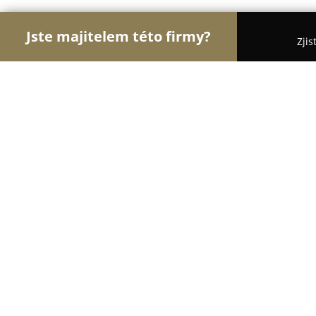
Jste majitelem této firmy?
Zjis
Orlové Fotografie
Fotoateliéry, Svatební Fotogra
Jan Záliš
8.1
(6)
Broumov, Křinice 96
Zobrazit telefonní číslo