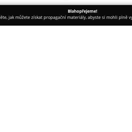
Blahopřejeme!
těte, jak můžete získat propagační materiály, abyste si mohli plně 
fové, Fotografické Služby - Broumov
Jan Záliš
O společnosti:
Jan Záliš
provozuje fotografické 
široké spektrum vizuálních služ
realizuje reklamní a propagační
produktové fotografie, reportáž
zachycení detailů a výjimečný
je odborná dokumentace při ob
hodnoty. Součástí služeb je peč
v jejím průběhu a po jejím dok
prezentace určené pro publikac