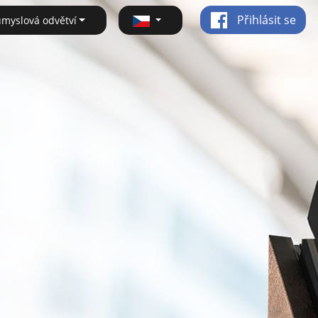
Přihlásit se
ůmyslová odvětví