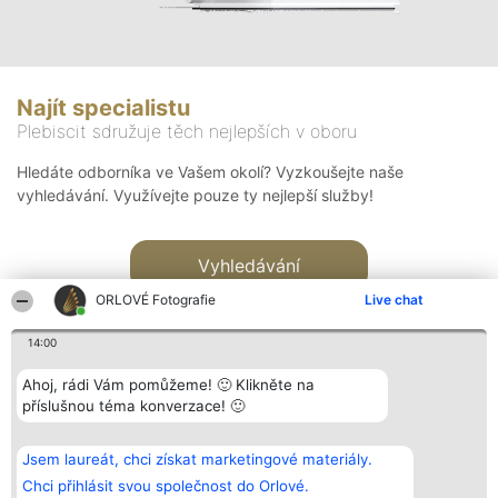
Najít specialistu
Plebiscit sdružuje těch nejlepších v oboru
Hledáte odborníka ve Vašem okolí? Vyzkoušejte naše
vyhledávání. Využívejte pouze ty nejlepší služby!
Vyhledávání
ORLOVÉ Fotografie
Live chat
14:00
Ahoj, rádi Vám pomůžeme! 🙂 Klikněte na
příslušnou téma konverzace! 🙂
Organizátor hlasování
Plebiscyt
Kontakt
Bright Side Solutions sp. z o.
Vítězové
Kontakt
Jsem laureát, chci získat marketingové materiály.
o. sp. k.
Seznam všech
ul. Ruska 22
laureátů
Chci přihlásit svou společnost do Orlové.
Wrocław 50-079
Zásady