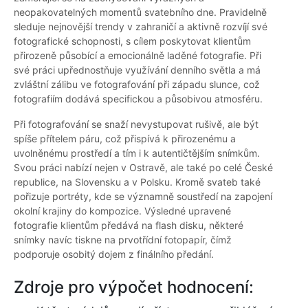
neopakovatelných momentů svatebního dne. Pravidelně
sleduje nejnovější trendy v zahraničí a aktivně rozvíjí své
fotografické schopnosti, s cílem poskytovat klientům
přirozeně působící a emocionálně laděné fotografie. Při
své práci upřednostňuje využívání denního světla a má
zvláštní zálibu ve fotografování při západu slunce, což
fotografiím dodává specifickou a působivou atmosféru.
Při fotografování se snaží nevystupovat rušivě, ale být
spíše přítelem páru, což přispívá k přirozenému a
uvolněnému prostředí a tím i k autentičtějším snímkům.
Svou práci nabízí nejen v Ostravě, ale také po celé České
republice, na Slovensku a v Polsku. Kromě svateb také
pořizuje portréty, kde se významně soustředí na zapojení
okolní krajiny do kompozice. Výsledné upravené
fotografie klientům předává na flash disku, některé
snímky navíc tiskne na prvotřídní fotopapír, čímž
podporuje osobitý dojem z finálního předání.
Zdroje pro výpočet hodnocení: