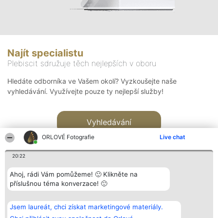
Najít specialistu
Plebiscit sdružuje těch nejlepších v oboru
Hledáte odborníka ve Vašem okolí? Vyzkoušejte naše
vyhledávání. Využívejte pouze ty nejlepší služby!
Vyhledávání
ORLOVÉ Fotografie
Live chat
20:22
Ahoj, rádi Vám pomůžeme! 🙂 Klikněte na
příslušnou téma konverzace! 🙂
Organizátor hlasování
Plebiscyt
Kontakt
Bright Side Solutions sp. z o.
Vítězové
Kontakt
Jsem laureát, chci získat marketingové materiály.
o. sp. k.
Seznam všech
ul. Ruska 22
laureátů