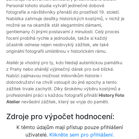
Personál tohoto studia vytváří jedinečné dobové
fotografie a návštěvníky přenáší do prostředí 19. století.
Nabídka zahrnuje desítky historických kostýmů, v nichž je
možné se na okamžik stát elegantními dámami,
gentlemany či jinými postavami z minulosti. Celý proces
focení probíhá rychle a jednoduše, takže si každý
účastník odnese nejen neobvyklý zážitek, ale také
originální fotografii umístěnou v historickém rámu.
Ateliér je vhodný pro ty, kdo hledají autentickou památku
z Prahy nebo shánějí výjimečný dárek pro své blízké.
Nabízí zajímavou možnost milovníkům historie i
dobrodružství na chvíli vstoupit do jiné epochy a tento
zážitek trvale zachytit. Díky širokému výběru kostýmů a
profesionální práci s každou fotografií přináší
History Foto
Atelier
nevšední zážitek, který se vryje do paměti.
Zdroje pro výpočet hodnocení:
K těmto údajům mají přístup pouze přihlášení
uživatelé.
Klikněte sem pro přihlášení.