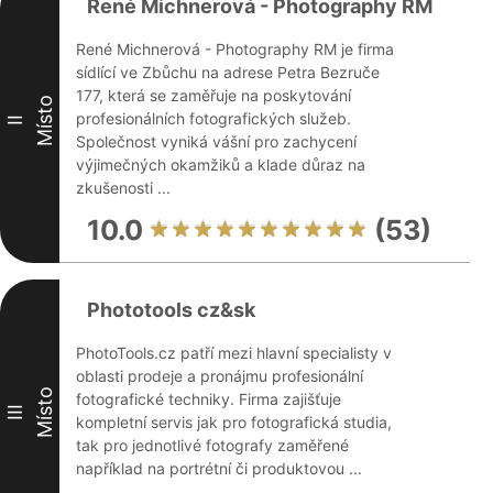
René Michnerová - Photography RM
René Michnerová - Photography RM je firma
sídlící ve Zbůchu na adrese Petra Bezruče
177, která se zaměřuje na poskytování
Místo
profesionálních fotografických služeb.
II
Společnost vyniká vášní pro zachycení
výjimečných okamžiků a klade důraz na
zkušenosti ...
10.0
(53)
Phototools cz&sk
PhotoTools.cz patří mezi hlavní specialisty v
oblasti prodeje a pronájmu profesionální
Místo
fotografické techniky. Firma zajišťuje
III
kompletní servis jak pro fotografická studia,
tak pro jednotlivé fotografy zaměřené
například na portrétní či produktovou ...