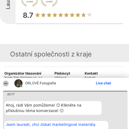
8.7
Ostatní společnosti z kraje
Organizátor hlasování
Plebiscyt
Kontakt
Bright Side Solutions sp. z o.
Vítězové
Kontakt
o. sp. k.
Seznam všech
ORLOVÉ Fotografie
Live chat
ul. Ruska 22
laureátů
Wrocław 50-079
Zásady
20:17
KRS 0000749100 | Regon
Pravidla
381313360 | NIP 8943132676
Zásady
ochrany
Ahoj, rádi Vám pomůžeme! 🙂 Klikněte na
osobních údajů
příslušnou téma konverzace! 🙂
Jsem laureát, chci získat marketingové materiály.