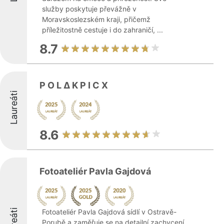
služby poskytuje převážně v
Moravskoslezském kraji, přičemž
příležitostně cestuje i do zahraničí, ...
8.7
P O L ∆ K P I C X
Laureáti
8.6
Fotoateliér Pavla Gajdová
Fotoateliér Pavla Gajdová sídlí v Ostravě-
Porubě a zaměřuje se na detailní zachycení