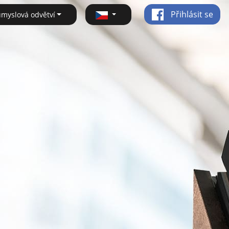
Přihlásit se
ůmyslová odvětví