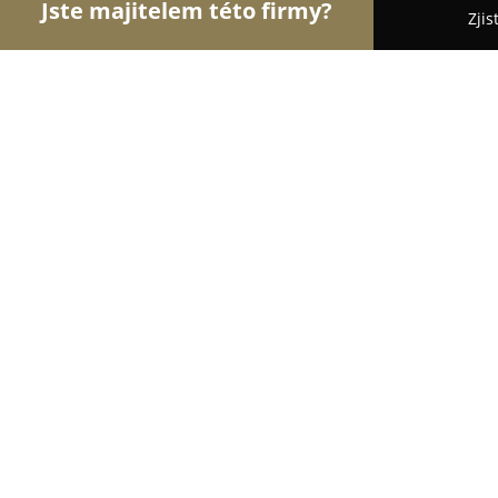
Jste majitelem této firmy?
Zjis
Orlové Fotografie
Fotoateliéry, Svatební Fotograf
FOTOGRAF FILIP KOMOROUS
8.6
(8)
Plzeň, Denisovo nábř. 2568
Zobrazit telefonní číslo