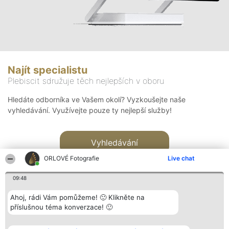
Najít specialistu
Plebiscit sdružuje těch nejlepších v oboru
Hledáte odborníka ve Vašem okolí? Vyzkoušejte naše
vyhledávání. Využívejte pouze ty nejlepší služby!
Vyhledávání
ORLOVÉ Fotografie
Live chat
09:48
Ahoj, rádi Vám pomůžeme! 🙂 Klikněte na
příslušnou téma konverzace! 🙂
Organizátor hlasování
Plebiscyt
Kontakt
Bright Side Solutions sp. z o.
Vítězové
Kontakt