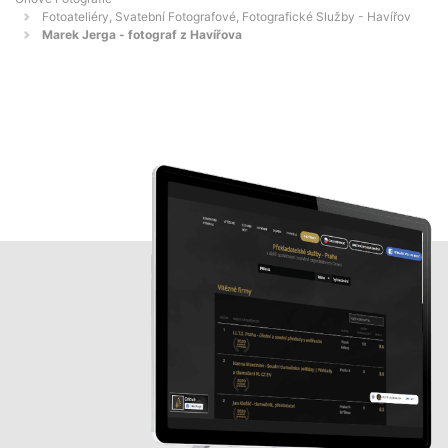
Fotoateliéry, Svatební Fotografové, Fotografické Služby - Havířov
Marek Jerga - fotograf z Havířova